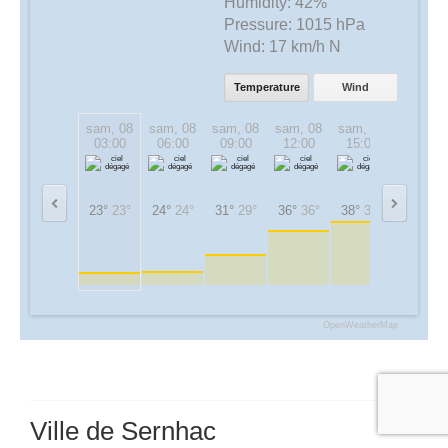
Humidity:
42%
Pressure:
1015 hPa
Wind:
17 km/h N
Temperature
Wind
sam, 08
sam, 08
sam, 08
sam, 08
sam, 08
sam, 08
03:00
06:00
09:00
12:00
15:00
18:00
23°
23°
24°
24°
31°
29°
36°
36°
38°
38°
32°
32°
OpenWeatherMap
Ville de Sernhac