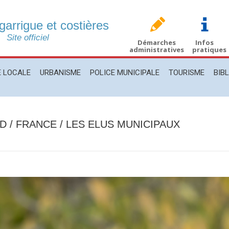
 garrigue et costières
CALE
URBANISME
POLICE MUNICIPALE
TOURISME
BIBLIO
Site officiel
Démarches
Infos
administratives
pratiques
E LOCALE
URBANISME
POLICE MUNICIPALE
TOURISME
BIB
D / FRANCE / LES ELUS MUNICIPAUX