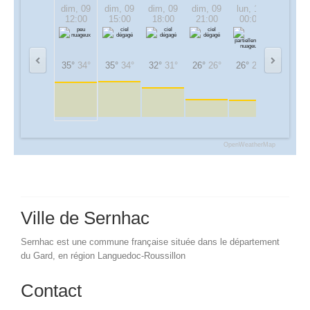
dim, 09
dim, 09
dim, 09
dim, 09
lun, 10
lun, 10
12:00
15:00
18:00
21:00
00:00
03:00
35°
34°
35°
34°
32°
31°
26°
26°
26°
26°
22°
22°
OpenWeatherMap
Ville de Sernhac
Sernhac est une commune française située dans le département
du Gard, en région Languedoc-Roussillon
Contact