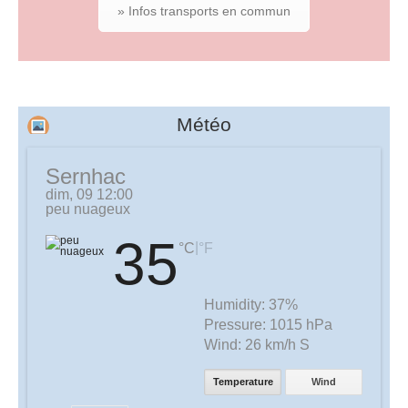
» Infos transports en commun
Météo
Sernhac
dim, 09 12:00
peu nuageux
35
|
°C
°F
Humidity:
37%
Pressure:
1015 hPa
Wind:
26 km/h S
Temperature
Wind