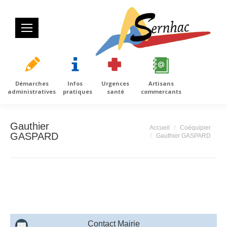
Démarches
Infos
Urgences
Artisans
administratives
pratiques
santé
commercants
Gauthier
Vous êtes ici :
Accueil
Coéquipier
GASPARD
Gauthier GASPARD
Contact Mairie