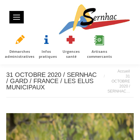
Démarches
Infos
Urgences
Artisans
administratives
pratiques
santé
commercants
Vous êtes ici :
Accueil
31 OCTOBRE 2020 / SERNHAC
31
/ GARD / FRANCE / LES ELUS
OCTOBRE
MUNICIPAUX
2020 /
SERNHAC…