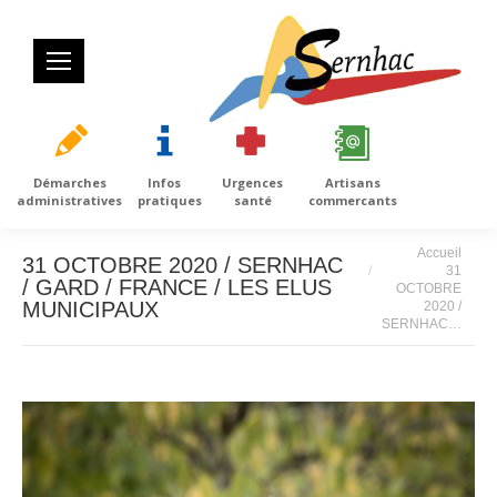
Démarches
Infos
Urgences
Artisans
administratives
pratiques
santé
commercants
Vous êtes ici :
Accueil
31 OCTOBRE 2020 / SERNHAC
31
/ GARD / FRANCE / LES ELUS
OCTOBRE
MUNICIPAUX
2020 /
SERNHAC…