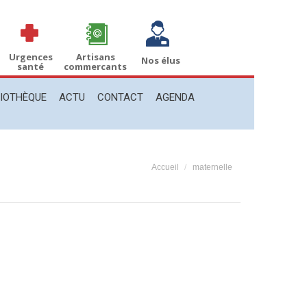
THÈQUE
ACTU
CONTACT
AGENDA
Recherche
Recherche
:
Urgences
Artisans
Nos élus
santé
commercants
LIOTHÈQUE
ACTU
CONTACT
AGENDA
Vous êtes ici :
Accueil
maternelle