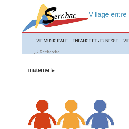
Village entre
VIE MUNICIPALE
ENFANCE ET JEUNESSE
VIE LO
VIE MUNICIPALE
ENFANCE ET JEUNESSE
VI
Recherche
Recherche
:
maternelle