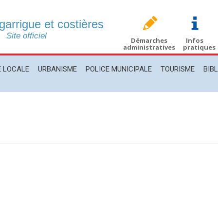
 garrigue et costières
CALE
URBANISME
POLICE MUNICIPALE
TOURISME
BIBLIO
Site officiel
Démarches
Infos
administratives
pratiques
E LOCALE
URBANISME
POLICE MUNICIPALE
TOURISME
BIB