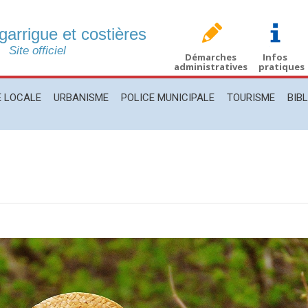
 garrigue et costières
CALE
URBANISME
POLICE MUNICIPALE
TOURISME
BIBLIO
Site officiel
Démarches
Infos
administratives
pratiques
E LOCALE
URBANISME
POLICE MUNICIPALE
TOURISME
BIB