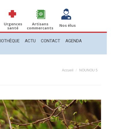
THÈQUE
ACTU
CONTACT
AGENDA
Recherche
Recherche
:
Urgences
Artisans
Nos élus
santé
commercants
LIOTHÈQUE
ACTU
CONTACT
AGENDA
Vous êtes ici :
Accueil
NOUNOU 5