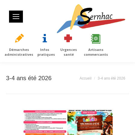
Démarches
Infos
Urgences
Artisans
administratives
pratiques
santé
commercants
3-4 ans été 2026
Vous êtes ici :
Accueil
3-4 ans été 2026