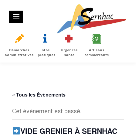
Démarches
Infos
Urgences
Artisans
administratives
pratiques
santé
commercants
« Tous les Évènements
Cet évènement est passé.
VIDE GRENIER À SERNHAC