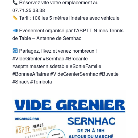
Réservez vite votre emplacement au
07.71.25.38.38
Tarif : 10€ les 5 mètres linéaires avec véhicule
Événement organisé par l’ASPTT Nîmes Tennis
de Table – Antenne de Sernhac
Partagez, likez et venez nombreux !
#VideGrenier #Sernhac #Brocante
#aspttnimestennisdetable #SortieFamille
#BonnesAffaires #VideGrenierSernhac #Buvette
#Snack #Tombola