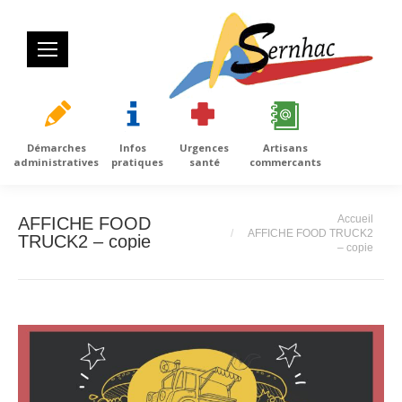
Démarches
Infos
Urgences
Artisans
administratives
pratiques
santé
commercants
Vous êtes ici :
Accueil
AFFICHE FOOD
AFFICHE FOOD TRUCK2
TRUCK2 – copie
– copie