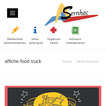
Démarches
Infos
Urgences
Artisans
administratives
pratiques
santé
commercants
affiche food truck
Vous êtes ici :
Accueil
affiche food truck