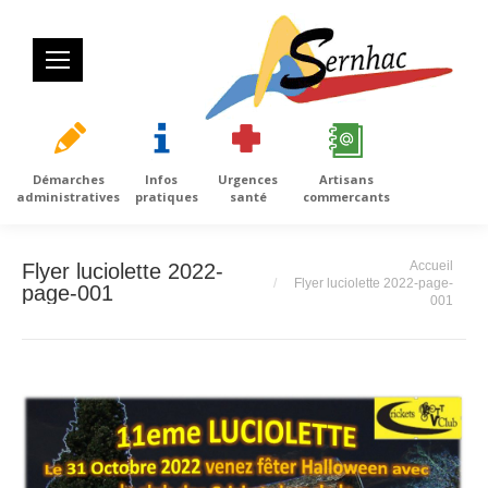
Démarches
Infos
Urgences
Artisans
administratives
pratiques
santé
commercants
Vous êtes ici :
Accueil
Flyer luciolette 2022-
Flyer luciolette 2022-page-
page-001
001