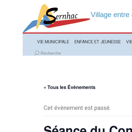
Village entre
VIE MUNICIPALE
ENFANCE ET JEUNESSE
VIE LO
VIE MUNICIPALE
ENFANCE ET JEUNESSE
VI
Recherche
Recherche
:
« Tous les Évènements
Cet évènement est passé.
Séance du Con