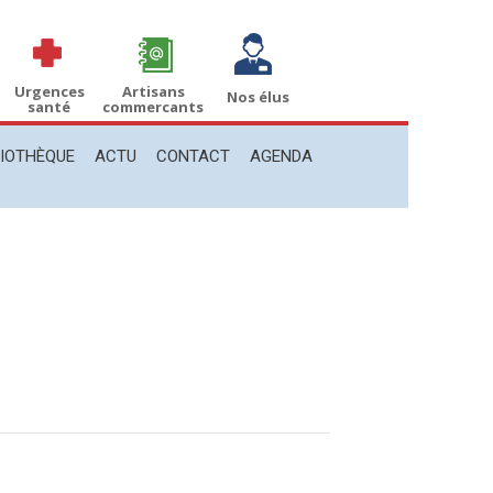
THÈQUE
ACTU
CONTACT
AGENDA
Recherche
Recherche
:
Urgences
Artisans
Nos élus
santé
commercants
LIOTHÈQUE
ACTU
CONTACT
AGENDA