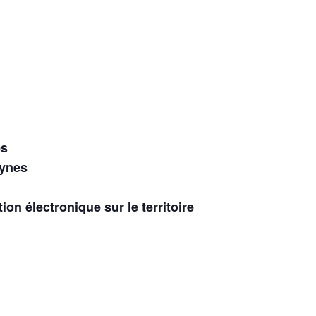
es
eynes
on électronique sur le territoire