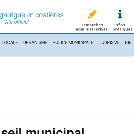
 garrigue et costières
CALE
URBANISME
POLICE MUNICIPALE
TOURISME
BIBLIO
Site officiel
Démarches
Infos
administratives
pratiques
E LOCALE
URBANISME
POLICE MUNICIPALE
TOURISME
BIB
seil municipal