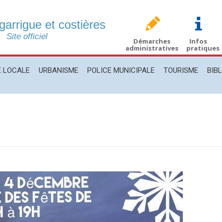
 garrigue et costières
CALE
URBANISME
POLICE MUNICIPALE
TOURISME
BIBLIO
Site officiel
Démarches
Infos
administratives
pratiques
E LOCALE
URBANISME
POLICE MUNICIPALE
TOURISME
BIB