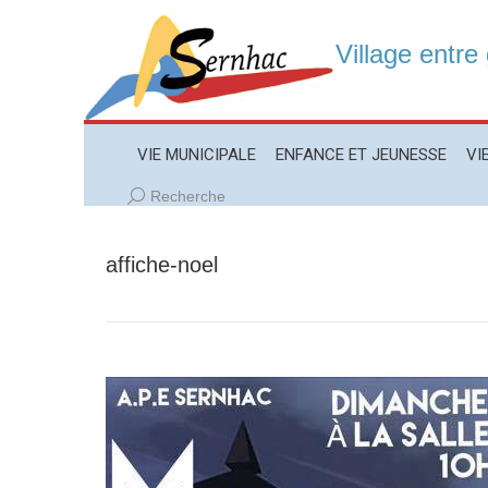
Village entre
VIE MUNICIPALE
ENFANCE ET JEUNESSE
VIE LO
VIE MUNICIPALE
ENFANCE ET JEUNESSE
VI
Recherche
Recherche
:
affiche-noel