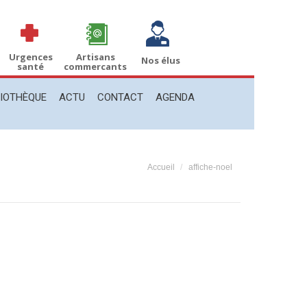
THÈQUE
ACTU
CONTACT
AGENDA
Recherche
Recherche
:
Urgences
Artisans
Nos élus
santé
commercants
LIOTHÈQUE
ACTU
CONTACT
AGENDA
Vous êtes ici :
Accueil
affiche-noel