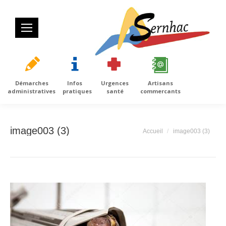
Démarches
Infos
Urgences
Artisans
administratives
pratiques
santé
commercants
image003 (3)
Vous êtes ici :
Accueil
image003 (3)