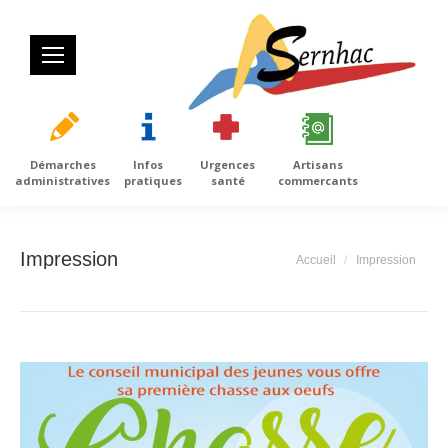
Démarches
Infos
Urgences
Artisans
administratives
pratiques
santé
commercants
Impression
Vous êtes ici :
Accueil
Impression