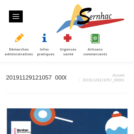
Démarches
Infos
Urgences
Artisans
administratives
pratiques
santé
commercants
Vous êtes ici :
Accueil
20191129121057_00001
20191129121057_00001