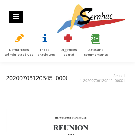
Démarches
Infos
Urgences
Artisans
administratives
pratiques
santé
commercants
Vous êtes ici :
Accueil
20200706120545_00001
20200706120545_00001