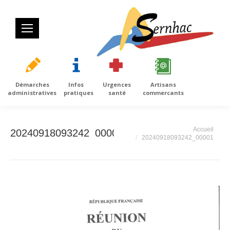
Démarches
Infos
Urgences
Artisans
administratives
pratiques
santé
commercants
Vous êtes ici :
Accueil
20240918093242_00001
20240918093242_00001