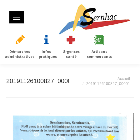
Démarches
Infos
Urgences
Artisans
administratives
pratiques
santé
commercants
Vous êtes ici :
Accueil
20191126100827_00001
20191126100827_00001