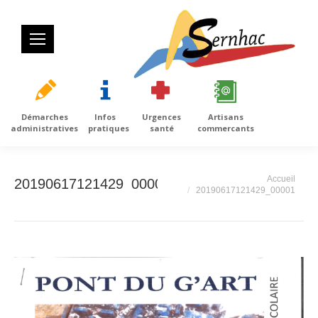
Démarches
Infos
Urgences
Artisans
administratives
pratiques
santé
commercants
Vous êtes ici :
Accueil
20190617121429_00001
20190617121429_00001