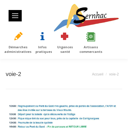
Démarches
Infos
Urgences
Artisans
administratives
pratiques
santé
commercants
voie-2
Vous êtes ici :
Accueil
voie-2