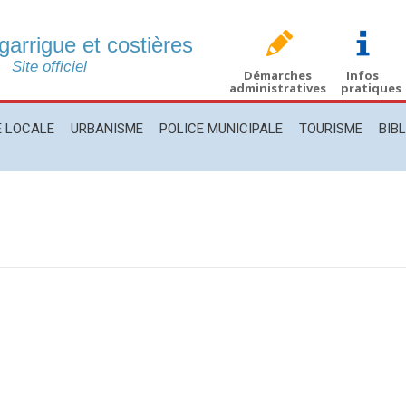
 garrigue et costières
CALE
URBANISME
POLICE MUNICIPALE
TOURISME
BIBLIO
Site officiel
Démarches
Infos
administratives
pratiques
E LOCALE
URBANISME
POLICE MUNICIPALE
TOURISME
BIB