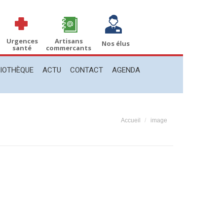
THÈQUE
ACTU
CONTACT
AGENDA
Recherche
Recherche
:
Urgences
Artisans
Nos élus
santé
commercants
LIOTHÈQUE
ACTU
CONTACT
AGENDA
Vous êtes ici :
Accueil
image