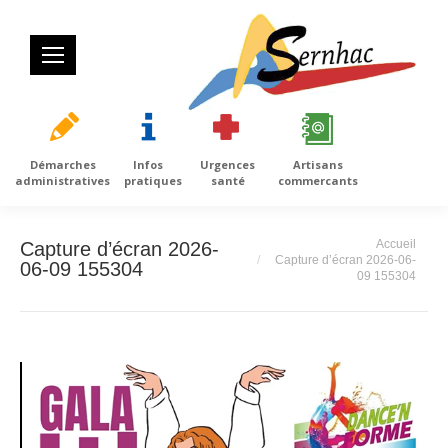
Démarches
Infos
Urgences
Artisans
administratives
pratiques
santé
commercants
Vous êtes ici :
Accueil
Capture d’écran 2026-
Capture d’écran 2026-06-
06-09 155304
09 155304