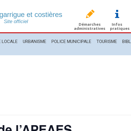
 garrigue et costières
CALE
URBANISME
POLICE MUNICIPALE
TOURISME
BIBLIO
Site officiel
Démarches
Infos
administratives
pratiques
E LOCALE
URBANISME
POLICE MUNICIPALE
TOURISME
BIB
e l’APEAES