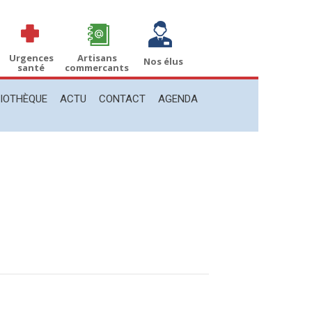
THÈQUE
ACTU
CONTACT
AGENDA
Recherche
Recherche
:
Urgences
Artisans
Nos élus
santé
commercants
LIOTHÈQUE
ACTU
CONTACT
AGENDA