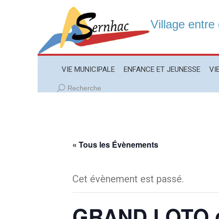
Village entre
VIE MUNICIPALE
ENFANCE ET JEUNESSE
VIE LO
VIE MUNICIPALE
ENFANCE ET JEUNESSE
VI
Recherche
Recherche
:
« Tous les Évènements
Cet évènement est passé.
GRAND LOTO d