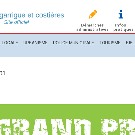
 garrigue et costières
CALE
URBANISME
POLICE MUNICIPALE
TOURISME
BIBLIO
Site officiel
Démarches
Infos
administratives
pratiques
E LOCALE
URBANISME
POLICE MUNICIPALE
TOURISME
BIB
001