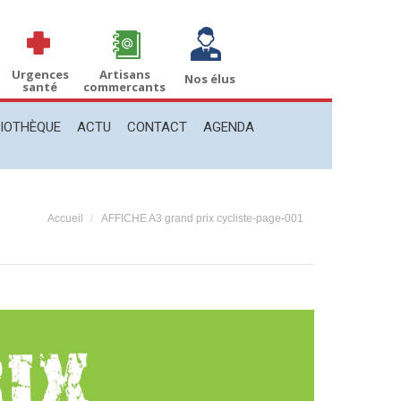
THÈQUE
ACTU
CONTACT
AGENDA
Recherche
Recherche
:
Urgences
Artisans
Nos élus
santé
commercants
LIOTHÈQUE
ACTU
CONTACT
AGENDA
Vous êtes ici :
Accueil
AFFICHE A3 grand prix cycliste-page-001