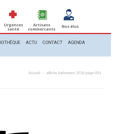
THÈQUE
ACTU
CONTACT
AGENDA
Recherche
Recherche
:
Urgences
Artisans
Nos élus
santé
commercants
LIOTHÈQUE
ACTU
CONTACT
AGENDA
Vous êtes ici :
Accueil
affiche halloween 2018-page-001