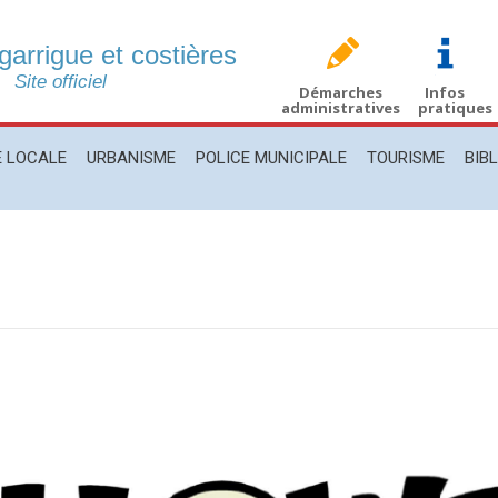
 garrigue et costières
CALE
URBANISME
POLICE MUNICIPALE
TOURISME
BIBLIO
Site officiel
Démarches
Infos
administratives
pratiques
E LOCALE
URBANISME
POLICE MUNICIPALE
TOURISME
BIB