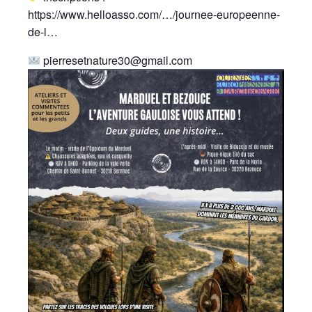
https://www.helloasso.com/…/journee-europeenne-
de-l…
pierresetnature30@gmail.com