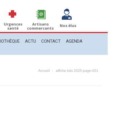
THÈQUE
ACTU
CONTACT
AGENDA
Recherche
Recherche
:
Urgences
Artisans
Nos élus
santé
commercants
LIOTHÈQUE
ACTU
CONTACT
AGENDA
Vous êtes ici :
Accueil
affiche loto 2025-page-001