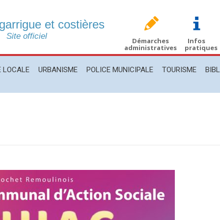
 garrigue et costières
CALE
URBANISME
POLICE MUNICIPALE
TOURISME
BIBLIO
Site officiel
Démarches
Infos
administratives
pratiques
E LOCALE
URBANISME
POLICE MUNICIPALE
TOURISME
BIB