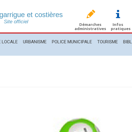
 garrigue et costières
CALE
URBANISME
POLICE MUNICIPALE
TOURISME
BIBLIO
Site officiel
Démarches
Infos
administratives
pratiques
E LOCALE
URBANISME
POLICE MUNICIPALE
TOURISME
BIB