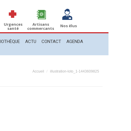
THÈQUE
ACTU
CONTACT
AGENDA
Recherche
Recherche
:
Urgences
Artisans
Nos élus
santé
commercants
LIOTHÈQUE
ACTU
CONTACT
AGENDA
Vous êtes ici :
Accueil
illustration-loto_1-1443609825