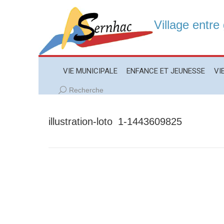
Village entre
VIE MUNICIPALE
ENFANCE ET JEUNESSE
VIE LO
VIE MUNICIPALE
ENFANCE ET JEUNESSE
VI
Recherche
Recherche
:
illustration-loto_1-1443609825