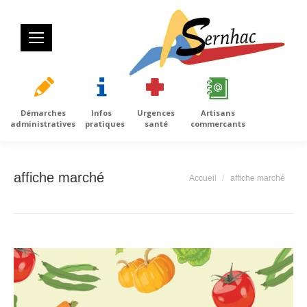
Démarches
Infos
Urgences
Artisans
administratives
pratiques
santé
commercants
affiche marché
Vous êtes ici :
Accueil
affiche marché