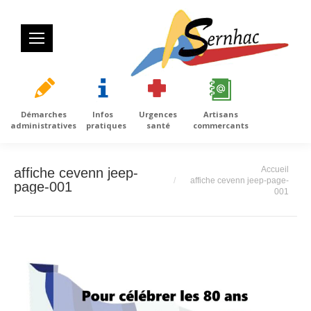
Démarches
Infos
Urgences
Artisans
administratives
pratiques
santé
commercants
Vous êtes ici :
Accueil
affiche cevenn jeep-
affiche cevenn jeep-page-
page-001
001