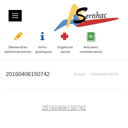
Démarches
Infos
Urgences
Artisans
administratives
pratiques
santé
commercants
20160406150742
Vous êtes ici :
Accueil
20160406150742
20160406150742