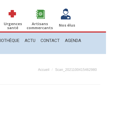
THÈQUE
ACTU
CONTACT
AGENDA
Recherche
Recherche
:
Urgences
Artisans
Nos élus
santé
commercants
LIOTHÈQUE
ACTU
CONTACT
AGENDA
Vous êtes ici :
Accueil
Scan_2021100415462980