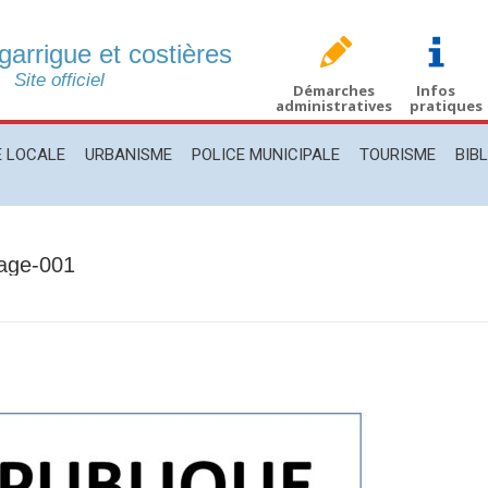
 garrigue et costières
CALE
URBANISME
POLICE MUNICIPALE
TOURISME
BIBLIO
Site officiel
Démarches
Infos
administratives
pratiques
E LOCALE
URBANISME
POLICE MUNICIPALE
TOURISME
BIB
page-001