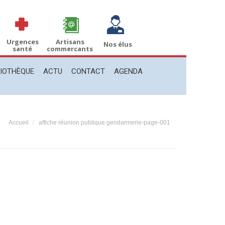
THÈQUE
ACTU
CONTACT
AGENDA
Recherche
Recherche
:
Urgences
Artisans
Nos élus
santé
commercants
LIOTHÈQUE
ACTU
CONTACT
AGENDA
Vous êtes ici :
Accueil
affiche réunion publique gendarmerie-page-001