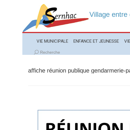
Village entre
VIE MUNICIPALE
ENFANCE ET JEUNESSE
VIE LO
VIE MUNICIPALE
ENFANCE ET JEUNESSE
VI
Recherche
Recherche
:
affiche réunion publique gendarmerie-