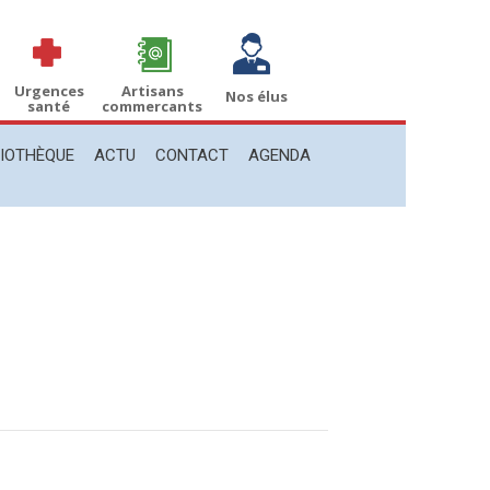
THÈQUE
ACTU
CONTACT
AGENDA
Recherche
Recherche
:
Urgences
Artisans
Nos élus
santé
commercants
LIOTHÈQUE
ACTU
CONTACT
AGENDA