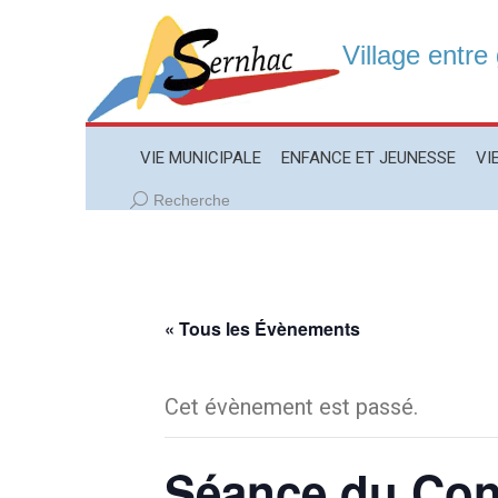
Village entre
VIE MUNICIPALE
ENFANCE ET JEUNESSE
VIE LO
VIE MUNICIPALE
ENFANCE ET JEUNESSE
VI
Recherche
Recherche
:
« Tous les Évènements
Cet évènement est passé.
Séance du Con