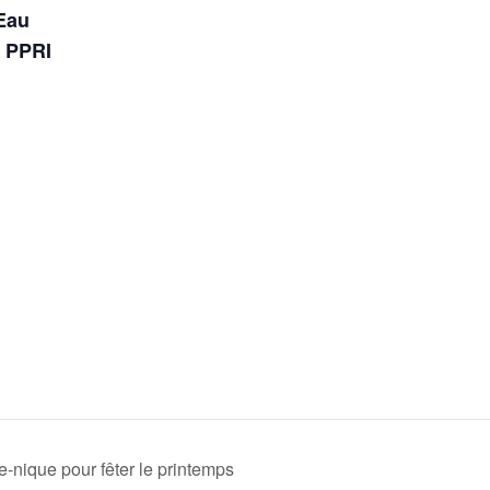
’Eau
t PPRI
-nique pour fêter le printemps