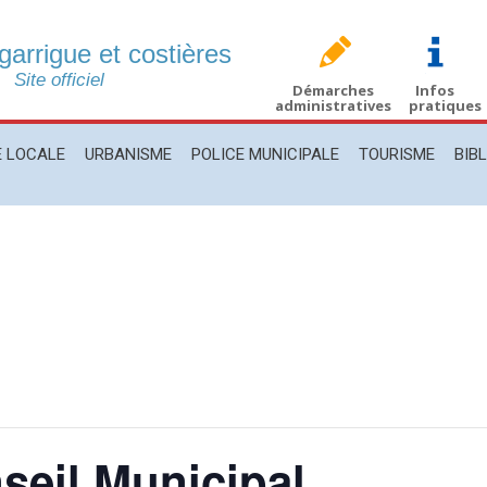
 garrigue et costières
CALE
URBANISME
POLICE MUNICIPALE
TOURISME
BIBLIO
Site officiel
Démarches
Infos
administratives
pratiques
E LOCALE
URBANISME
POLICE MUNICIPALE
TOURISME
BIB
seil Municipal