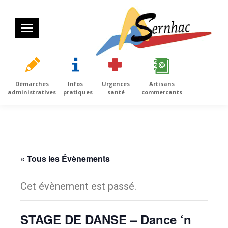
Démarches
Infos
Urgences
Artisans
administratives
pratiques
santé
commercants
« Tous les Évènements
Cet évènement est passé.
STAGE DE DANSE – Dance ‘n