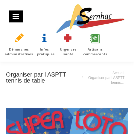
Démarches
Infos
Urgences
Artisans
administratives
pratiques
santé
commercants
Vous êtes ici :
Accueil
Organiser par l ASPTT
Organiser par l ASPTT
tennis de table
tennis…