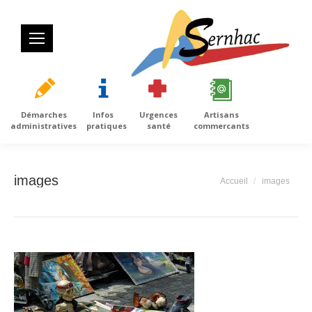
Démarches
Infos
Urgences
Artisans
administratives
pratiques
santé
commercants
images
Vous êtes ici :
Accueil
images