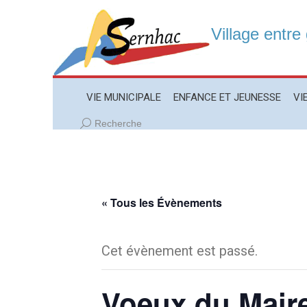
Village entre
VIE MUNICIPALE
ENFANCE ET JEUNESSE
VIE LO
VIE MUNICIPALE
ENFANCE ET JEUNESSE
VI
Recherche
Recherche
:
« Tous les Évènements
Cet évènement est passé.
Voeux du Mair