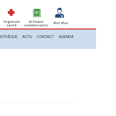
THÈQUE
ACTU
CONTACT
AGENDA
Recherche
Recherche
:
Urgences
Artisans
Nos élus
santé
commercants
LIOTHÈQUE
ACTU
CONTACT
AGENDA