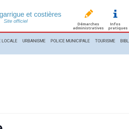
 garrigue et costières
CALE
URBANISME
POLICE MUNICIPALE
TOURISME
BIBLIO
Site officiel
Démarches
Infos
administratives
pratiques
E LOCALE
URBANISME
POLICE MUNICIPALE
TOURISME
BIB
e