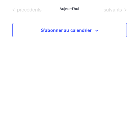
navigatio
vues
une
Évènements
Évènements
précédents
Aujourd’hui
suivants
de
Évèn
date.
vues
S’abonner au calendrier
Évèneme