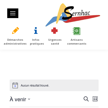
Démarches
Infos
Urgences
Artisans
administratives
pratiques
santé
commercants
Aucun résultat trouvé.
Notice
À venir
Recherc
Navig
Recherche
Liste
et
de
Sélectionnez