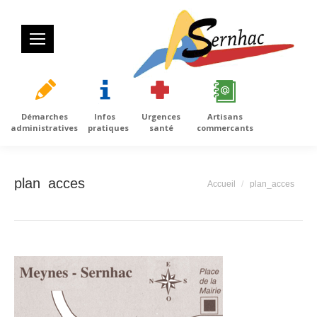
Démarches
Infos
Urgences
Artisans
administratives
pratiques
santé
commercants
plan_acces
Vous êtes ici :
Accueil
plan_acces