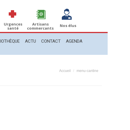
THÈQUE
ACTU
CONTACT
AGENDA
Recherche
Recherche
:
Urgences
Artisans
Nos élus
santé
commercants
LIOTHÈQUE
ACTU
CONTACT
AGENDA
Vous êtes ici :
Accueil
menu-cantine