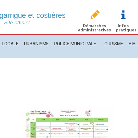
 garrigue et costières
CALE
URBANISME
POLICE MUNICIPALE
TOURISME
BIBLIO
Site officiel
Démarches
Infos
administratives
pratiques
E LOCALE
URBANISME
POLICE MUNICIPALE
TOURISME
BIB