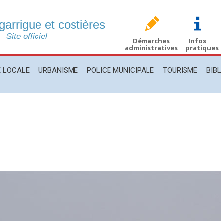
 garrigue et costières
CALE
URBANISME
POLICE MUNICIPALE
TOURISME
BIBLIO
Site officiel
Démarches
Infos
administratives
pratiques
E LOCALE
URBANISME
POLICE MUNICIPALE
TOURISME
BIB