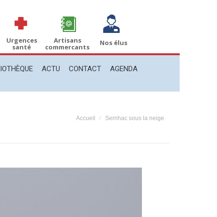
THÈQUE
ACTU
CONTACT
AGENDA
Recherche
Recherche
:
Urgences
Artisans
Nos élus
santé
commercants
LIOTHÈQUE
ACTU
CONTACT
AGENDA
Vous êtes ici :
Accueil
Sernhac sous la neige