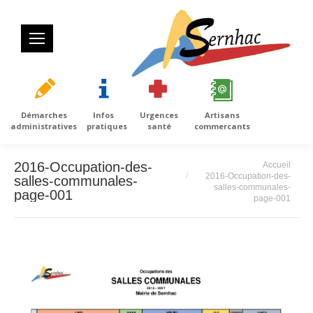
Démarches
Infos
Urgences
Artisans
administratives
pratiques
santé
commercants
Vous êtes ici :
2016-Occupation-des-
Accueil
2016-Occupation-des-
salles-communales-
salles-communales-
page-001
page-001