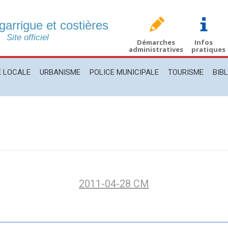
 garrigue et costières
CALE
URBANISME
POLICE MUNICIPALE
TOURISME
BIBLIO
Site officiel
Démarches
Infos
administratives
pratiques
E LOCALE
URBANISME
POLICE MUNICIPALE
TOURISME
BIB
2011-04-28 CM