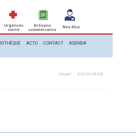
THÈQUE
ACTU
CONTACT
AGENDA
Recherche
Recherche
:
Urgences
Artisans
Nos élus
santé
commercants
LIOTHÈQUE
ACTU
CONTACT
AGENDA
Vous êtes ici :
Accueil
2011-04-28 CM