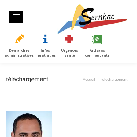
Démarches
Infos
Urgences
Artisans
administratives
pratiques
santé
commercants
téléchargement
Vous êtes ici :
Accueil
téléchargement