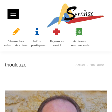
Démarches
Infos
Urgences
Artisans
administratives
pratiques
santé
commercants
thoulouze
Vous êtes ici :
Accueil
thoulouze