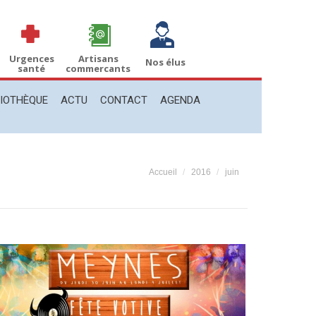
THÈQUE
ACTU
CONTACT
AGENDA
Recherche
Recherche
:
Urgences
Artisans
Nos élus
santé
commercants
LIOTHÈQUE
ACTU
CONTACT
AGENDA
Vous êtes ici :
Accueil
2016
juin