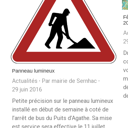
Fê
2
A
2
Du
c
v
Panneau lumineux
m
Actualités
Par
mairie de Sernhac
d
29 juin 2016
d
Petite précision sur le panneau lumineux
installé en début de semaine à coté de
l’arrêt de bus du Puits d’Agathe. Sa mise
est service sera effective le 11 juillet