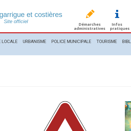
 garrigue et costières
CALE
URBANISME
POLICE MUNICIPALE
TOURISME
BIBLIO
Site officiel
Démarches
Infos
administratives
pratiques
E LOCALE
URBANISME
POLICE MUNICIPALE
TOURISME
BIB