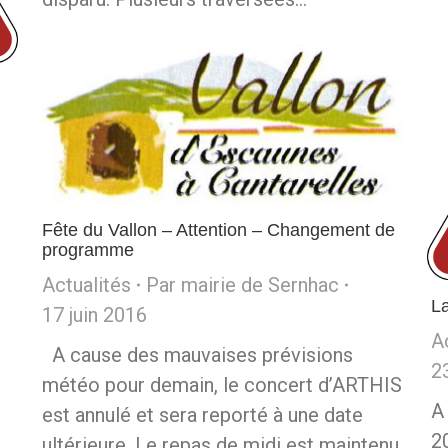
Fête du Vallon – Attention – Changement de
programme
Actualités
Par
mairie de Sernhac
La
17 juin 2016
A
A cause des mauvaises prévisions
2
météo pour demain, le concert d’ARTHIS
A 
est annulé et sera reporté à une date
2
ultérieure. Le repas de midi est maintenu