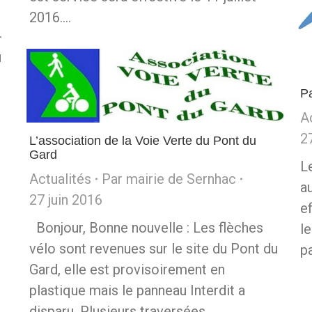
2016.…
-
u
P
A
2
L’association de la Voie Verte du Pont du
Gard
L
Actualités
Par
mairie de Sernhac
a
27 juin 2016
e
Bonjour, Bonne nouvelle : Les flèches
l
vélo sont revenues sur le site du Pont du
p
Gard, elle est provisoirement en
plastique mais le panneau Interdit a
disparu. Plusieurs traversées…