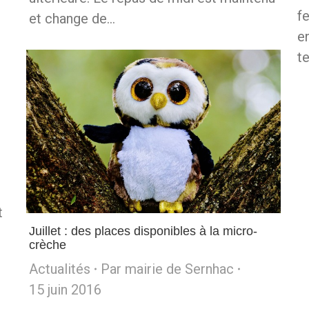
fe
et change de…
e
te
t
Juillet : des places disponibles à la micro-
crèche
Actualités
Par
mairie de Sernhac
15 juin 2016