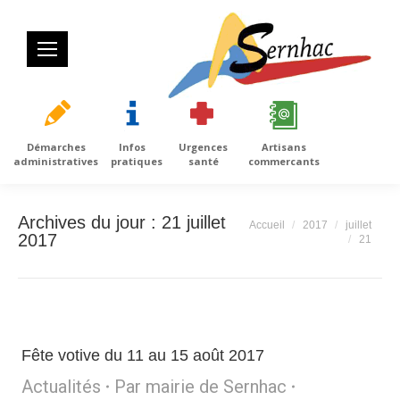
Démarches
Infos
Urgences
Artisans
administratives
pratiques
santé
commercants
Archives du jour :
21 juillet
Vous êtes ici :
Accueil
2017
juillet
2017
21
Fête votive du 11 au 15 août 2017
Actualités
Par
mairie de Sernhac